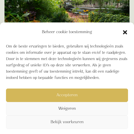
Beheer cookie toestemming
Verborgen parel in Rotterdam voor
Om de beste ervaringen te bieden, gebruiken wij technologieën zoals
cookies om informatie over je apparaat op te slaan en/of te raadplegen.
Jamestown en Cushman & Wakefield
Door in te stemmen met deze technologieën kunnen wij gegevens zoals
Stadspark
surfgedrag of unieke ID's op deze site verwerken. Als je geen
toestemming geeft of uw toestemming intrekt, kan dit een nadelige
invloed hebben op bepaalde functies en mogelijkheden.
Accepteren
Blooming Buildings © 2026
Cookiebeleid (EU)
B Corp
Sitemap
B Corp Certified
Weigeren
Nieuws
Blooming Buildings beloftes voor spraakmakend groen
Blooming Building Biodiversity Boost
Bekijk voorkeuren