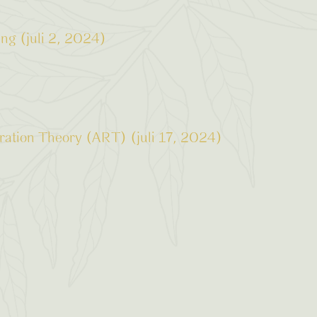
ng (juli 2, 2024)
oration Theory (ART) (juli 17, 2024)