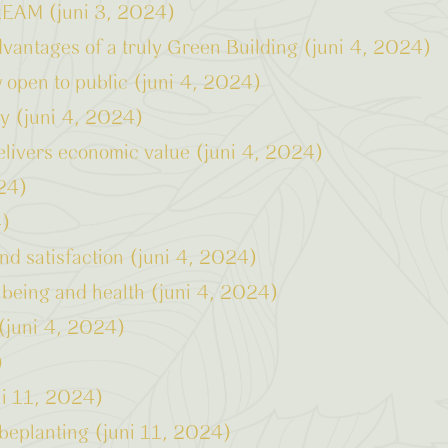
EEAM (juni 3, 2024)
antages of a truly Green Building (juni 4, 2024)
open to public (juni 4, 2024)
ty (juni 4, 2024)
elivers economic value (juni 4, 2024)
024)
4)
nd satisfaction (juni 4, 2024)
-being and health (juni 4, 2024)
(juni 4, 2024)
)
ni 11, 2024)
 beplanting (juni 11, 2024)