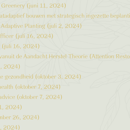
s Greenery (juni 11, 2024)
tadaptief bouwen met strategisch ingezette beplanti
Adaptive Planting (juli 2, 2024)
fficer (juli 16, 2024)
 (juli 16, 2024)
vanuit de Aandacht Herstel Theorie (Attention Rest
18, 2024)
eke gezondheid (oktober 3, 2024)
health (oktober 7, 2024)
 advice (oktober 7, 2024)
21, 2024)
vember 26, 2024)
2, 2024)