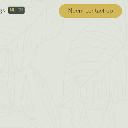
gs
Neem contact op
NL
EN