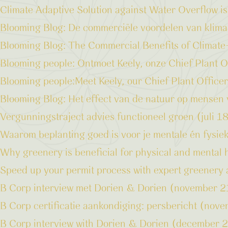
Climate Adaptive Solution against Water Overflow i
Blooming Blog: De commerciële voordelen van klimaa
Blooming Blog: The Commercial Benefits of Climate-
Blooming people: Ontmoet Keely, onze Chief Plant O
Blooming people:Meet Keely, our Chief Plant Officer
Blooming Blog: Het effect van de natuur op mensen 
Vergunningstraject advies functioneel groen (juli 
Waarom beplanting goed is voor je mentale én fysi
Why greenery is beneficial for physical and mental 
Speed up your permit process with expert greenery
B Corp interview met Dorien & Dorien (november 
B Corp certificatie aankondiging: persbericht (no
B Corp interview with Dorien & Dorien (december 