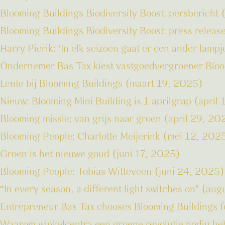
Blooming Buildings Biodiversity Boost: persberich
Blooming Buildings Biodiversity Boost: press rele
Harry Pierik: ‘In elk seizoen gaat er een ander lam
Ondernemer Bas Tax kiest vastgoedvergroener Bloom
Lente bij Blooming Buildings (maart 19, 2025)
Nieuw: Blooming Mini Building is 1 aprilgrap (april
Blooming missie: van grijs naar groen (april 29, 20
Blooming People: Charlotte Meijerink (mei 12, 202
Groen is het nieuwe goud (juni 17, 2025)
Blooming People: Tobias Witteveen (juni 24, 2025)
“In every season, a different light switches on” (a
Entrepreneur Bas Tax chooses Blooming Buildings fo
Waarom winkelcentra een groene revolutie nodig h