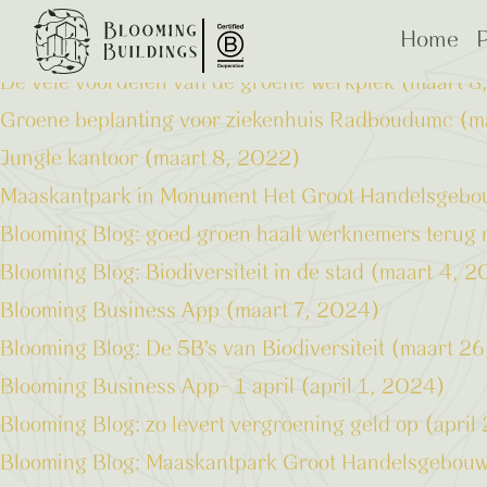
Berichten
Home
P
De vele voordelen van de groene werkplek (maart 
Groene beplanting voor ziekenhuis Radboudumc (m
Jungle kantoor (maart 8, 2022)
Maaskantpark in Monument Het Groot Handelsgeb
ESG: beplanting
Bloo
Blooming Blog: goed groen haalt werknemers terug
B Corp
Blooming Blog: Biodiversiteit in de stad (maart 4, 
Blooming Business App (maart 7, 2024)
Blooming Blog: De 5B’s van Biodiversiteit (maart 2
Blooming Business App- 1 april (april 1, 2024)
Blooming Blog: zo levert vergroening geld op (april
Blooming Blog: Maaskantpark Groot Handelsgebouw