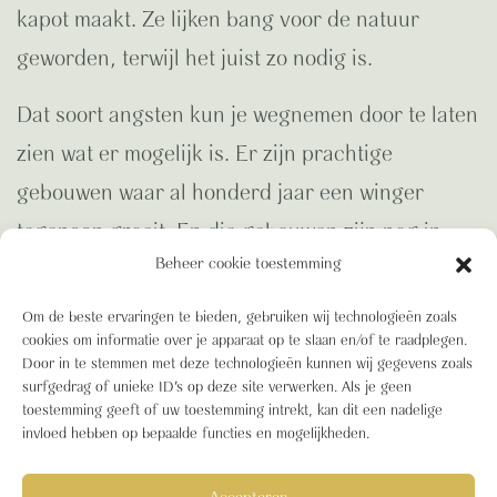
kapot maakt. Ze lijken bang voor de natuur
geworden, terwijl het juist zo nodig is.
Dat soort angsten kun je wegnemen door te laten
zien wat er mogelijk is. Er zijn prachtige
gebouwen waar al honderd jaar een winger
tegenaan groeit. En die gebouwen zijn nog in
Beheer cookie toestemming
prima staat. Sterker nog, ze hebben een soort
natuurlijke isolatie.
Om de beste ervaringen te bieden, gebruiken wij technologieën zoals
cookies om informatie over je apparaat op te slaan en/of te raadplegen.
Wat niet helpt is dat stadsnatuur helaas te vaak
Door in te stemmen met deze technologieën kunnen wij gegevens zoals
surfgedrag of unieke ID's op deze site verwerken. Als je geen
slecht wordt aangelegd en slecht wordt
toestemming geeft of uw toestemming intrekt, kan dit een nadelige
invloed hebben op bepaalde functies en mogelijkheden.
onderhouden. Als je onvoldoende kennis van
zaken hebt, loop je het risico om dingen te doen