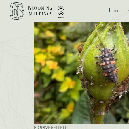
Blooming Blogs
Home
P
ESG: beplanting
Bloo
B Corp
BIODIVERSITEIT