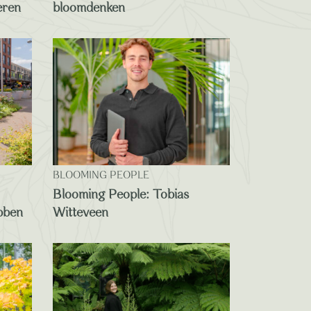
eren
bloomdenken
BLOOMING PEOPLE
Blooming People: Tobias
bben
Witteveen