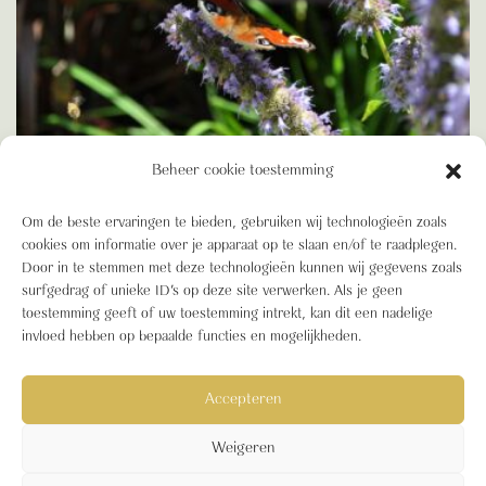
Beheer cookie toestemming
BIODIVERSITEIT
Om de beste ervaringen te bieden, gebruiken wij technologieën zoals
Blooming Blog: Biodiversiteit in de stad
cookies om informatie over je apparaat op te slaan en/of te raadplegen.
Door in te stemmen met deze technologieën kunnen wij gegevens zoals
surfgedrag of unieke ID's op deze site verwerken. Als je geen
toestemming geeft of uw toestemming intrekt, kan dit een nadelige
1
2
3
…
5
Volgende »
invloed hebben op bepaalde functies en mogelijkheden.
Accepteren
Blooming Buildings © 2026
Cookiebeleid (EU)
B Corp
Sitemap
B Corp Certified
Weigeren
Nieuws
Blooming Buildings beloftes voor spraakmakend groen