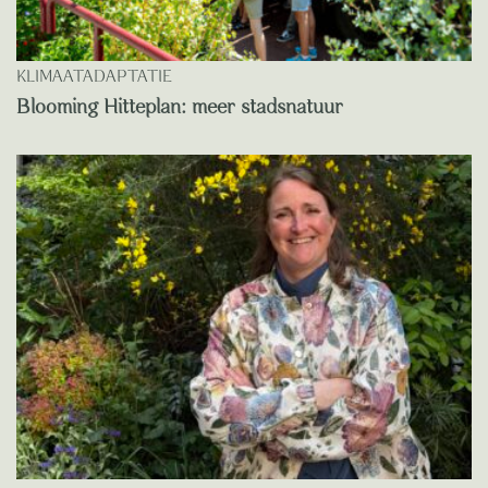
KLIMAATADAPTATIE
Blooming Hitteplan: meer stadsnatuur