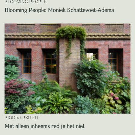
BLOOMING PEOPLE
Blooming People: Moniek Schattevoet-Adema
BIODIVERSITEIT
Met alleen inheems red je het niet