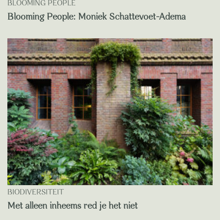
BLOOMING PEOPLE
Blooming People: Moniek Schattevoet-Adema
BIODIVERSITEIT
Met alleen inheems red je het niet