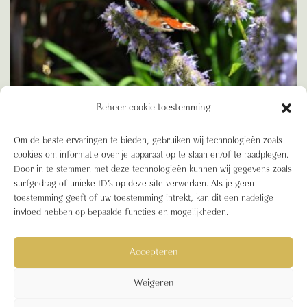
Beheer cookie toestemming
BIODIVERSITEIT
Om de beste ervaringen te bieden, gebruiken wij technologieën zoals
Blooming Blog: Biodiversiteit in de stad
cookies om informatie over je apparaat op te slaan en/of te raadplegen.
Door in te stemmen met deze technologieën kunnen wij gegevens zoals
surfgedrag of unieke ID's op deze site verwerken. Als je geen
toestemming geeft of uw toestemming intrekt, kan dit een nadelige
1
2
3
…
5
Volgende »
invloed hebben op bepaalde functies en mogelijkheden.
Accepteren
Blooming Buildings © 2026
Cookiebeleid (EU)
B Corp
Sitemap
B Corp Certified
Weigeren
Nieuws
Blooming Buildings beloftes voor spraakmakend groen