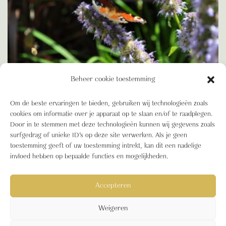
Beheer cookie toestemming
BIODIVERSITEIT
Om de beste ervaringen te bieden, gebruiken wij technologieën zoals
Blooming Blog: Biodiversiteit in de stad
cookies om informatie over je apparaat op te slaan en/of te raadplegen.
Door in te stemmen met deze technologieën kunnen wij gegevens zoals
surfgedrag of unieke ID's op deze site verwerken. Als je geen
toestemming geeft of uw toestemming intrekt, kan dit een nadelige
1
2
3
…
5
Volgende »
invloed hebben op bepaalde functies en mogelijkheden.
Accepteren
Blooming Buildings © 2026
Cookiebeleid (EU)
B Corp
Sitemap
B Corp Certified
Weigeren
Nieuws
Blooming Buildings beloftes voor spraakmakend groen