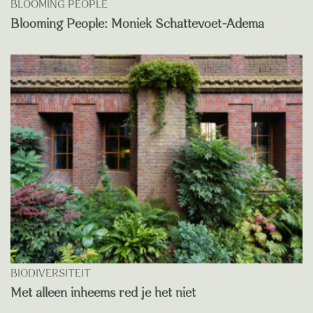
BLOOMING PEOPLE
Blooming People: Moniek Schattevoet-Adema
BIODIVERSITEIT
Met alleen inheems red je het niet