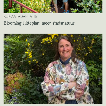
KLIMAATADAPTATIE
Blooming Hitteplan: meer stadsnatuur