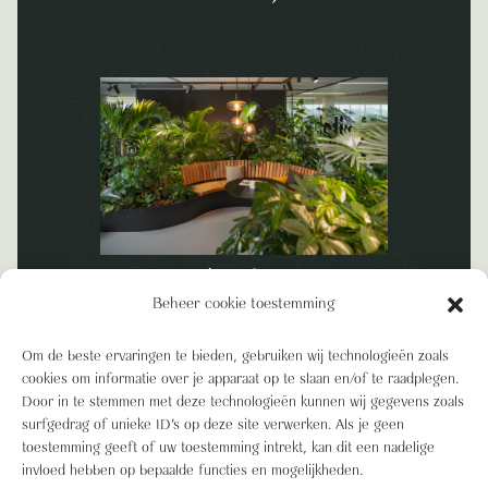
Interieurbeplanting en
Beheer cookie toestemming
projectbeplanting
Om de beste ervaringen te bieden, gebruiken wij technologieën zoals
cookies om informatie over je apparaat op te slaan en/of te raadplegen.
Door in te stemmen met deze technologieën kunnen wij gegevens zoals
surfgedrag of unieke ID's op deze site verwerken. Als je geen
toestemming geeft of uw toestemming intrekt, kan dit een nadelige
invloed hebben op bepaalde functies en mogelijkheden.